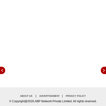
झाली आहे. 'सुभेदार' या ऐतिहासिक सिनेमाची प्रेक्षकांना
उत्सुकता आहे. 'सुभेदार' सिनेमात तान्हाजी मालुसरेंचा
कोंढाण्यावरील पराक्रम पाहायला मिळणार आहे. सुभेदारांची
अभंग स्वामीनिष्ठा, दुर्दम्य आत्मविश्वास आणि त्याला तळपणाऱ्या
तलवारीची साथ या सगळ्यांचं दर्शन आपल्याला या चित्रपटातून
होणार आहे.
|
|
ABOUT US
ADVERTISEMENT
PRIVACY POLICY
© Copyright@2026.ABP Network Private Limited. All rights reserved.