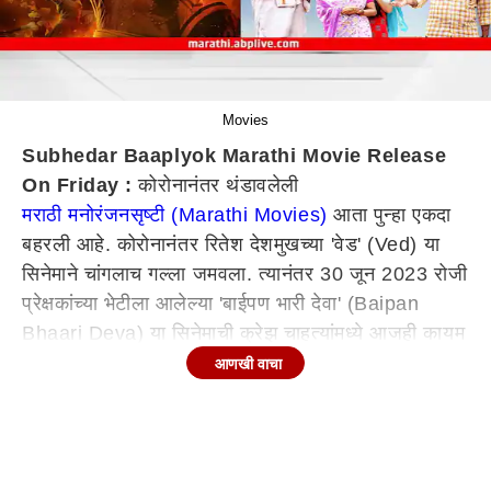
Movies
Subhedar Baaplyok Marathi Movie Release
On Friday :
कोरोनानंतर थंडावलेली
मराठी मनोरंजनसृष्टी (Marathi Movies)
आता पुन्हा एकदा
बहरली आहे. कोरोनानंतर रितेश देशमुखच्या 'वेड' (Ved) या
सिनेमाने चांगलाच गल्ला जमवला. त्यानंतर 30 जून 2023 रोजी
प्रेक्षकांच्या भेटीला आलेल्या 'बाईपण भारी देवा' (Baipan
Bhaari Deva) या सिनेमाची क्रेझ चाहत्यांमध्ये आजही कायम
आहे. आता 'सुभेदार' (Subhedar) आणि 'बापल्योक'
आणखी वाचा
(Baaplyok) हे सिनेमे प्रदर्शनासाठी सज्ज आहेत.
राज्यातील शेकडो सिनेमागृहांत प्रदर्शित होणार सुभेदार
(Subhedar Movie Details)
'सुभेदार' या सिनेमाच्या अॅडव्हान्स बुकिंगला आता सुरुवात