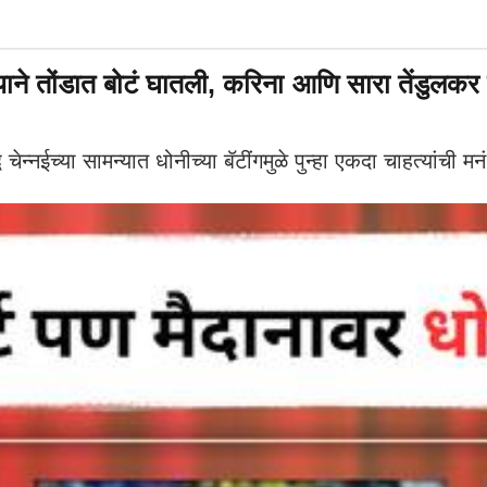
याने तोंडात बोटं घातली, करिना आणि सारा तेंडुलकर
नईच्या सामन्यात धोनीच्या बॅटींगमुळे पुन्हा एकदा चाहत्यांची मन