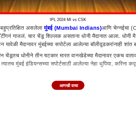
IPL 2024 MI vs CSK
हुप्रतिक्षित असलेला
मुंबई (Mumbai Indians)
आणि चेन्नईचा (
बॅटींगनं गाजलं. चार चेंडू शिल्लक असताना धोनी मैदानात आला. धोनी म
न यावेळी मैदानावर मुंबईच्या सपोर्टला आलेल्या बॉलीवूडकरांनाही शांत
तीन चेंडूतच धोनीने तीन षटकार मारत वानखेडेच्या मैदानावर एकच वातावरण
्यातच मुंबई इंडियन्सच्या सपोर्टसाठी आलेल्या नेहा धुपिया, करिना कपू
आणखी वाचा