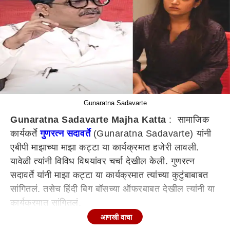
Gunaratna Sadavarte
Gunaratna Sadavarte Majha Katta
: सामाजिक
कार्यकर्ते
गुणरत्न सदावर्ते
(Gunaratna Sadavarte) यांनी
एबीपी माझाच्या माझा कट्टा या कार्यक्रमात हजेरी लावली.
यावेळी त्यांनी विविध विषयांवर चर्चा देखील केली. गुणरत्न
सदावर्ते यांनी माझा कट्टा या कार्यक्रमात त्यांच्या कुटुंबाबाबत
सांगितलं. तसेच हिंदी बिग बॉसच्या ऑफरबाबत देखील त्यांनी या
कार्यक्रमात सांगितलं.
आणखी वाचा
आजीबाबत काय म्हणाले गुणरत्न सदावर्ते?