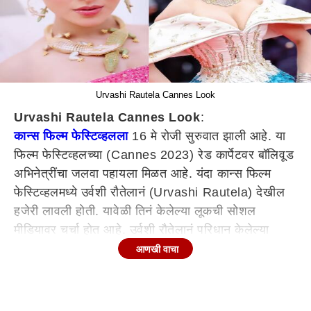
Urvashi Rautela Cannes Look
Urvashi Rautela Cannes Look
:
कान्स फिल्म फेस्टिव्हलला
16 मे रोजी सुरुवात झाली आहे. या
फिल्म फेस्टिव्हलच्या (Cannes 2023) रेड कार्पेटवर बॉलिवूड
अभिनेत्रींचा जलवा पहायला मिळत आहे. यंदा कान्स फिल्म
फेस्टिव्हलमध्ये उर्वशी रौतेलानं (Urvashi Rautela) देखील
हजेरी लावली होती. यावेळी तिनं केलेल्या लूकची सोशल
मीडियावर चर्चा होत आहे. उर्वशी रौतेलानं परिधान केलेल्या
मगरीच्या डिझाइनच्या नेकलेसने सर्वांचे लक्ष वेधून घेतले तर,
आणखी वाचा
आता तिनं ओठांवर निळी लिपस्टिक देखील लावली आहे. त्यामुळे
अनेक जण तिला ट्रोल करत आहेत.