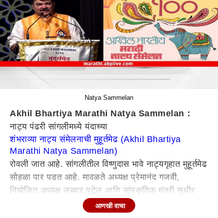
Natya Sammelan
Akhil Bhartiya Marathi Natya Sammelan :
नाट्य पंढरी सांगलीमध्ये यंदाच्या
शंभराव्या नाट्य संमेलनाची मुहूर्तमेढ (Akhil Bhartiya
Marathi Natya Sammelan)
रोवली जात आहे. सांगलीतील विष्णुदास भावे नाट्यगृहात मुहूर्तमेढ
सोहळा पार पडत आहे. मावळते अध्यक्ष प्रेमानंद गजवी,
नियोजित अध्यक्ष जब्बार पटेल आणि सांस्कृतिक मंत्री सुधीर
मुनगंटीवार,यांच्यासह मान्यवरांच्या उपस्थितीमध्ये हा सोहळा
आणखी वाचा
संपन्न होत आहे. प्रशांत दामले (Prashant Damle) यांच्या