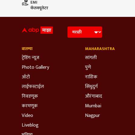
EMI
कॅलक्यूलेटर
बातम्या
MAHARASHTRA
ट्रेडिंग न्यूज
सांगली
Photo Gallery
पुणे
ऑटो
नाशिक
लाईफस्टाईल
सिंधुदुर्ग
निवडणूक
औरंगाबाद
करमणूक
Mumbai
Video
Nagpur
Liveblog
भविष्य