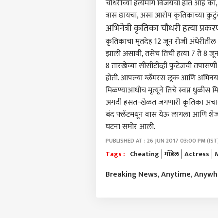
चौधरीच्या हत्येमागे विजयचा हात आहे
त्रास द्यायचा, असा आरोप कृतिकाच्या कुटुं
अभिनेत्री कृतिका चौधरी हत्या प्रकर
कृतिकाचा मृतदेह 12 जून रोजी अंधेरीतील रा
झाली असावी, तसेच तिची हत्या 7 ते 8 जून
8 तारखेच्या सीसीटीव्ही फुटेजची तपासणी 
होती. आपल्या ग्लॅमरस लूक आणि अभिनयाच्
मिळण्याआधीच मृत्यूने तिचे स्वप्न धुळीस
अगदी हसत-खेळत जगणारी कृतिका अचानक गाय
बंद फ्लॅटमधून वास येऊ लागला आणि शेजाऱ
घटना समोर आली.
PUBLISHED AT : 26 JUN 2017 03:00 PM (IST
Tags :
Cheating
मॉडेल
Actress
पर्सनल
Breaking News, Anytime, Anyw
टॉप
हॅलो गेस्ट
भारत