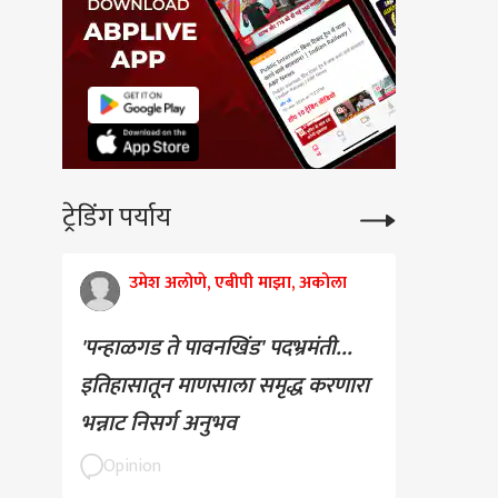
ट्रेडिंग पर्याय
उमेश अलोणे, एबीपी माझा, अकोला
'पन्हाळगड ते पावनखिंड' पदभ्रमंती...
इतिहासातून माणसाला समृद्ध करणारा
भन्नाट निसर्ग अनुभव
Opinion