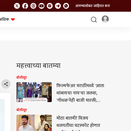
आमच्यासोबत जाहिरात करा
अधिक
शेत-शिवार
भविष्य
महत्त्वाच्या बातम्या
बॉलीवूड
फिल्मफेअर मराठीमध्ये 'आता
थांबायचा नाय'चा जलवा,
'गोंधळ'नेही बाजी मारली;
'दशावतार'चाही दबदबा
बॉलीवूड
मोठा बातमी! विजय
थलपतींचा घटस्फोट होणार