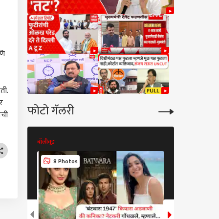
णि
ती.
र
फोटो गॅलरी
ेची
बॉलीवूड
बॉलीवूड
8 Photos
8 Photos
कारण