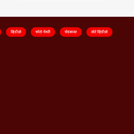
व्हिडीओ
फोटो गॅलरी
पॉडकास्ट
शॉर्ट व्हिडीओ