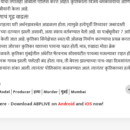
 का, याचा तपासही आंबोली पोलिस करत आहेत. कृतिकाला विजय धमकावयाचा आणि
बीयांनी केला आहे.
णाचं गूढ वाढलं!
हत्या घरी अर्धनग्नावस्थेत आढळला होता. त्यामुळे हत्येपूर्वी तिच्यावर जबरदस्ती
च्या दरम्यान झाली असावी, असा संशय वर्तवण्यात येतो आहे. या पार्श्वभूमीवर 7 आ
केली जात आहे. कृतिका सिनेक्षेत्रात स्वत:ची ओळख निर्माण करण्याचा प्रयत्न करत
या जोरावर कृतिका यशाच्या पायऱ्या चढत होती. मात्र, एखादा मोठा ब्रेक
 मिळवले. कृतिका मुंबईतील अंधेरीत भैरवनाथ सोसायटीत पाचव्या मजल्यावर राहत हो
ब झाली. फ्लॅटही बंद होता. मात्र, ती बेपत्ता झाल्याच्या पाच-सहा दिवसांनंत
्यांना शंका आली. त्यानंतर पोलिसांना कळवण्यात आलं. त्यानंतर कृतिकाच्या हत्य
)
Model
Producer
हत्या
Murder
मुंबई
Mumbai
 कॉर्नर
here - Download ABPLIVE on
Android
and
iOS
now!
 आर्टिकल
टॉप रील्स
भारत
भारत
राज