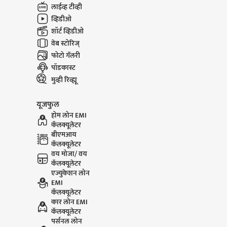
लाईव्ह टीव्ही
व्हिडीओ
शॉर्ट व्हिडीओ
वेब स्टोरिज्
फोटो गॅलरी
पॉडकास्ट
मुव्ही रिव्ह्यू
यूजफुल
होम लोन EMI
कॅलक्यूलेटर
बीएमआय
कॅलक्यूलेटर
वय मोजा/ वय
कॅलक्यूलेटर
एज्युकेशन लोन
EMI
कॅलक्यूलेटर
कार लोन EMI
कॅलक्यूलेटर
पर्सनल लोन