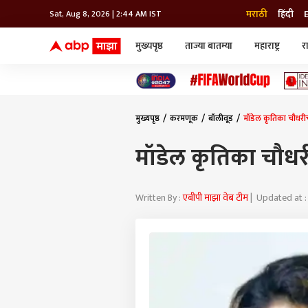
मराठी
हिंदी
Sat, Aug 8, 2026 | 2:44 AM IST
मुख्यपृष्ठ
ताज्या बातम्या
महाराष्ट्र
र
बातम्या
जॅाब माझा
लाईफ
भारत
महाराष्ट्र
टेक-गॅजेट
मुंबई
ऑटो
टेलिव्हिजन
विश्व
विश्व
मुख्यपृष्ठ
करमणूक
बॉलीवूड
मॉडेल कृतिका चौधरी
कोल्हापूर
पुणे
मॉडेल कृतिका चौधर
नवी मुंबई
अमरावती
अहमदनगर
अकोला
Written By :
एबीपी माझा वेब टीम
| Updated at :