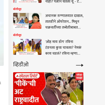
नाही? पत्नीनं घेतला यू - टर्न,
थेट केस मागे घेतली
बॉलीवूड
अचानक रुग्णालयात दाखल,
तातडीने ऑपरेशन... मिथुन
चक्रवर्तींच्या तब्येतीबाबत
डॉक्टरांनी काय सांगितलं?,
बॉलीवूड
मुख्यमंत्र्यांनी घेतली भेट
'ओह माय डॉग' रविना
टंडनला कुत्रा चावला? नेमकं
काय घडलं? रविना म्हणाली...
VIDEO
व्हिडीओ
.