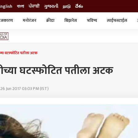
English
বাংলা
ਪੰਜਾਬੀ
ગુજરાતી
நாடு
దేశం
ाजकारण
मनोरंजन
क्रीडा
बिझनेस
भविष्य
लाईफस्टाईल
स्टाईल
क्राईम
व्यापार-उद्योग
ट्रेडिंग
ऑटो
च्या घटस्फोटित पतीला अटक
ीच्या घटस्फोटित पतीला अटक
 26 Jun 2017 03:03 PM (IST)