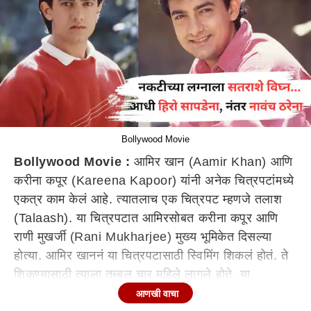
Bollywood Movie
Bollywood Movie :
आमिर खान (Aamir Khan) आणि
करीना कपूर (Kareena Kapoor) यांनी अनेक चित्रपटांमध्ये
एकत्र काम केलं आहे. त्यातलाच एक चित्रपट म्हणजे तलाश
(Talaash). या चित्रपटात आमिरसोबत करीना कपूर आणि
राणी मुखर्जी (Rani Mukharjee) मुख्य भूमिकेत दिसल्या
होत्या. आमिर खाननं या चित्रपटासाठी स्विमिंग शिकलं होतं. ते
शिकण्यासाठी त्याला तब्बल चार महिले लागले होते. या
चित्रपटासाठी सैफ अली खान (Saif Ali Khan), सलमान
आणखी वाचा