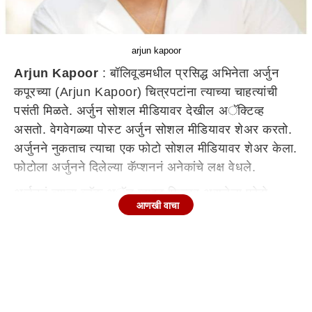
arjun kapoor
Arjun Kapoor
: बॉलिवूडमधील प्रसिद्ध अभिनेता अर्जुन
कपूरच्या (Arjun Kapoor) चित्रपटांना त्याच्या चाहत्यांची
पसंती मिळते. अर्जुन सोशल मीडियावर देखील अॅक्टिव्ह
असतो. वेगवेगळ्या पोस्ट अर्जुन सोशल मीडियावर शेअर करतो.
अर्जुनने नुकताच त्याचा एक फोटो सोशल मीडियावर शेअर केला.
फोटोला अर्जुनने दिलेल्या कॅप्शननं अनेकांचे लक्ष वेधले.
अर्जुननं त्याचा ब्लॅक अॅड व्हाइट फिल्टर असलेला फोटो
आणखी वाचा
सोशल मीडियावर शेअर केला. या फोटोमध्ये अर्जुन आकाशाकडे
पाहताना दिसत आहे. या फोटोला त्यानं कॅप्शन दिलं, 'मला नेहमी
वाटतं की माझी आई मला वरून पाहातेय.
#mymommybestest ' अर्जुनला या पोस्टवर अनेक
नेटकऱ्यांनी लाइक आणि कमेंट्स केल्या आहेत. अर्जुनचे वडील
बोनी कपूर आणि त्याची आई मोना कपूर यांचा 1983मध्ये विवाह