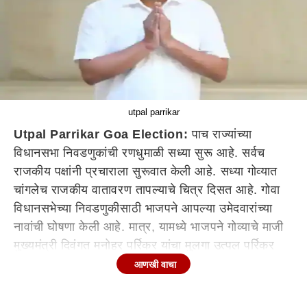
utpal parrikar
Utpal Parrikar Goa Election:
पाच राज्यांच्या
विधानसभा निवडणुकांची रणधुमाळी सध्या सुरू आहे. सर्वच
राजकीय पक्षांनी प्रचाराला सुरूवात केली आहे. सध्या गोव्यात
चांगलेच राजकीय वातावरण तापल्याचे चित्र दिसत आहे. गोवा
विधानसभेच्या निवडणुकीसाठी भाजपने आपल्या उमेदवारांच्या
नावांची घोषणा केली आहे. मात्र, यामध्ये भाजपने गोव्याचे माजी
मुख्यमंत्री दिवंगत मनोहर पर्रिकर यांचा मुलगा उत्पल पर्रिकर
यांना टिकीट दिले नाही. त्यानंतर उत्पल यांनी अपक्ष म्हणून
आणखी वाचा
भाजपच्या विरोधात निवडणूक लढवण्याचा निर्णय घेतला आहे.