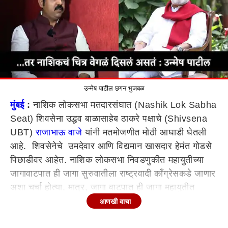
उन्मेष पाटील छगन भुजबळ
मुंबई
:
नाशिक लोकसभा मतदारसंघात (Nashik Lok Sabha
Seat) शिवसेना उद्धव बाळासाहेब ठाकरे पक्षाचे (Shivsena
UBT)
राजाभाऊ वाजे
यांनी मतमोजणीत मोठी आघाडी घेतली
आहे. शिवसेनेचे उमदेवार आणि विद्यमान खासदार हेमंत गोडसे
पिछाडीवर आहेत. नाशिक लोकसभा निवडणुकीत महायुतीच्या
जागावाटपात ही जागा सुरुवातीला राष्ट्रवादी काँग्रेसकडे जाणार
अशा चर्चा होत्या. मात्र, जागा वाटपात ही जागा महायुतीत
एकनाथ शिंदे
यांच्या शिवसेनेकडे गेली. राष्ट्रवादी काँग्रेसचे नेते
आणखी वाचा
छगन भुजबळ यांनी लोकसभा उमेदवारी जाहीर होण्यास उशीर