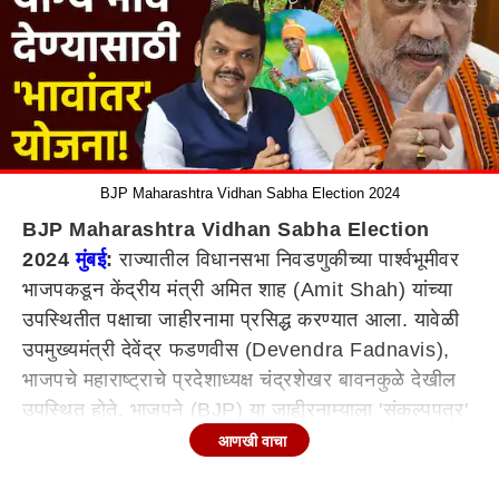
BJP Maharashtra Vidhan Sabha Election 2024
BJP Maharashtra Vidhan Sabha Election
2024
मुंबई
:
राज्यातील विधानसभा निवडणुकीच्या पार्श्वभूमीवर
भाजपकडून केंद्रीय मंत्री अमित शाह (Amit Shah) यांच्या
उपस्थितीत पक्षाचा जाहीरनामा प्रसिद्ध करण्यात आला. यावेळी
उपमुख्यमंत्री देवेंद्र फडणवीस (Devendra Fadnavis),
भाजपचे महाराष्ट्राचे प्रदेशाध्यक्ष चंद्रशेखर बावनकुळे देखील
उपस्थित होते. भाजपने (BJP) या जाहीरनाम्याला 'संकल्पपत्र'
असे नाव देण्यात आले आहे. भाजपच्या संकल्पपत्रात राज्यातील
आणखी वाचा
मतदारांसाठी अनेक महत्त्वाच्या घोषणा करण्यात आल्या आहेत.