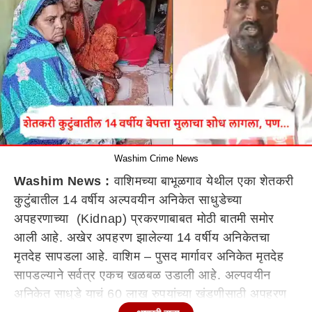
Washim Crime News
Washim News :
वाशिमच्या बाभूळगाव येथील एका शेतकरी
कुटुंबातील 14 वर्षीय अल्पवयीन अनिकेत साधुडेच्या
अपहरणाच्या (Kidnap) प्रकरणाबाबत मोठी बातमी समोर
आली आहे. अखेर अपहरण झालेल्या 14 वर्षीय अनिकेतचा
मृतदेह सापडला आहे. वाशिम – पुसद मार्गावर अनिकेत मृतदेह
सापडल्याने सर्वत्र एकच खळबळ उडाली आहे. अल्पवयीन
अनिकेत साधुडे याचं 60 लाख रुपयांच्या खंडणीसाठी अपहरण