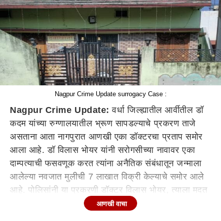
Nagpur Crime Update surrogacy Case :
Nagpur Crime Update:
वर्धा जिल्ह्यातील आर्वीतील डॉ
कदम यांच्या रुग्णालयातील भ्रूण सापडल्याचे प्रकरण ताजे
असताना आता नागपुरात आणखी एका डॉक्टरचा प्रताप समोर
आला आहे. डॉ विलास भोयर यांनी सरोगसीच्या नावावर एका
दाम्पत्याची फसवणूक करत त्यांना अनैतिक संबंधातून जन्माला
आलेल्या नवजात मुलीची 7 लाखात विक्री केल्याचे समोर आले
आहे. पोलिसांनी या प्रकरणी डॉक्टर विलास भोयर, त्याला मदत
करणाऱ्या दलालासह अनैतिक संबंधातून जन्माला येणाऱ्या
आणखी वाचा
मुलीच्या पित्याला अटक केली आहे.