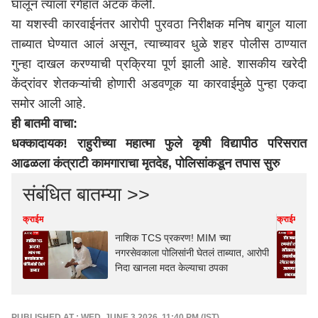
घालून त्याला रंगेहात अटक केली.
या यशस्वी कारवाईनंतर आरोपी पुरवठा निरीक्षक मनिष बागुल याला
ताब्यात घेण्यात आलं असून, त्याच्यावर धुळे शहर पोलीस ठाण्यात
गुन्हा दाखल करण्याची प्रक्रिया पूर्ण झाली आहे. शासकीय खरेदी
केंद्रांवर शेतकऱ्यांची होणारी अडवणूक या कारवाईमुळे पुन्हा एकदा
समोर आली आहे.
ही बातमी वाचा:
धक्कादायक! राहुरीच्या महात्मा फुले कृषी विद्यापीठ परिसरात
आढळला कंत्राटी कामगाराचा मृतदेह, पोलिसांकडून तपास सुरु
संबंधित बातम्या >>
क्राईम
क्राईम
नाशिक TCS प्रकरण! MIM च्या
नगरसेवकाला पोलिसांनी घेतलं ताब्यात, आरोपी
निदा खानला मदत केल्याचा ठपका
PUBLISHED AT : WED, JUNE 3,2026, 11:40 PM (IST)