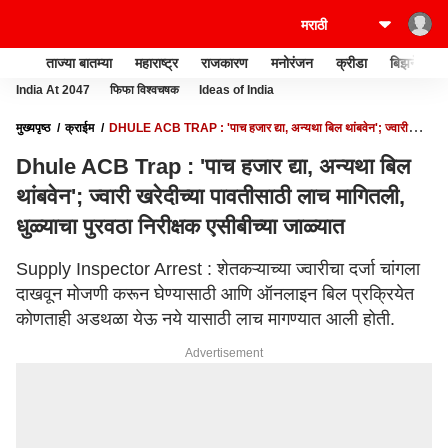
ताज्या बातम्या
महाराष्ट्र
राजकारण
मनोरंजन
क्रीडा
बिझनेस
India At 2047
फिफा विश्वचषक
Ideas of India
मुख्यपृष्ठ
क्राईम
DHULE ACB TRAP : 'पाच हजार द्या, अन्यथा बिल थांबवेन'; ज्वारी
खरेदीच्या पावतीसाठी लाच मागितली, धुळ्याचा पुरवठा निरीक्षक एसीबीच्या जाळ्यात
Dhule ACB Trap : 'पाच हजार द्या, अन्यथा बिल
थांबवेन'; ज्वारी खरेदीच्या पावतीसाठी लाच मागितली,
धुळ्याचा पुरवठा निरीक्षक एसीबीच्या जाळ्यात
Supply Inspector Arrest : शेतकऱ्याच्या ज्वारीचा दर्जा चांगला
दाखवून मोजणी करून घेण्यासाठी आणि ऑनलाइन बिल प्रक्रियेत
कोणताही अडथळा येऊ नये यासाठी लाच मागण्यात आली होती.
Advertisement