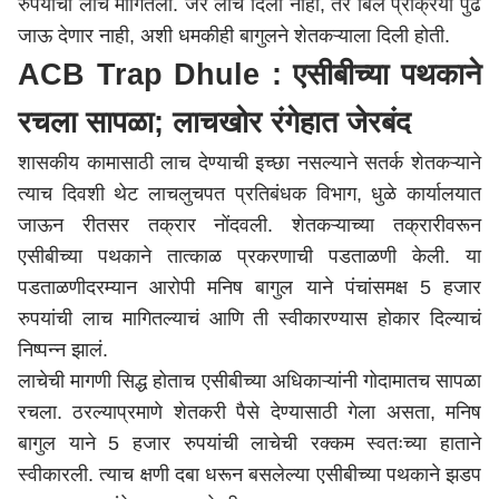
रुपयांची लाच मागितली. जर लाच दिली नाही, तर बिल प्रक्रिया पुढे
जाऊ देणार नाही, अशी धमकीही बागुलने शेतकऱ्याला दिली होती.
ACB Trap Dhule : एसीबीच्या पथकाने
रचला सापळा; लाचखोर रंगेहात जेरबंद
शासकीय कामासाठी लाच देण्याची इच्छा नसल्याने सतर्क शेतकऱ्याने
त्याच दिवशी थेट लाचलुचपत प्रतिबंधक विभाग, धुळे कार्यालयात
जाऊन रीतसर तक्रार नोंदवली. शेतकऱ्याच्या तक्रारीवरून
एसीबीच्या पथकाने तात्काळ प्रकरणाची पडताळणी केली. या
पडताळणीदरम्यान आरोपी मनिष बागुल याने पंचांसमक्ष 5 हजार
रुपयांची लाच मागितल्याचं आणि ती स्वीकारण्यास होकार दिल्याचं
निष्पन्न झालं.
लाचेची मागणी सिद्ध होताच एसीबीच्या अधिकाऱ्यांनी गोदामातच सापळा
रचला. ठरल्याप्रमाणे शेतकरी पैसे देण्यासाठी गेला असता, मनिष
बागुल याने 5 हजार रुपयांची लाचेची रक्कम स्वतःच्या हाताने
स्वीकारली. त्याच क्षणी दबा धरून बसलेल्या एसीबीच्या पथकाने झडप