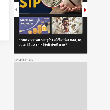
क साधण्याचा प्रयत्न;
्टावर 'आस्क मी एनीथिंग'
 सुरू, म्हणाले, तुम्ही मला
ीही विचारू शकता
5000 रुपयांच्या SIP द्वारे 1 कोटींचा फंड शक्य, 10,
शेअर बाजारात ते
20 आणि 30 वर्षात किती संपत्ती बनेल?
अंकांवर, गुंतवणू
Advertisement