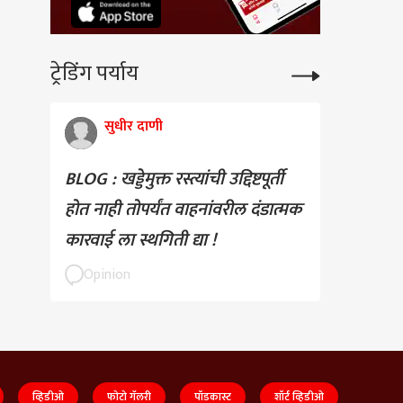
ट्रेडिंग पर्याय
सुधीर दाणी
BLOG : खड्डेमुक्त रस्त्यांची उद्दिष्टपूर्ती
होत नाही तोपर्यंत वाहनांवरील दंडात्मक
कारवाई ला स्थगिती द्या !
Opinion
व्हिडीओ
फोटो गॅलरी
पॉडकास्ट
शॉर्ट व्हिडीओ