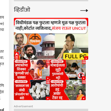
व्हिडीओ
ीआय
ve)
ाचा
इतर
वा.
कृत
आणि
देश
.
Advertisement
र्स