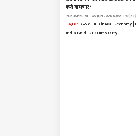
कसे वाचणार?
पर्सनल
PUBLISHED AT : 03 JUN 2026 03:35 PM (IST
Tags :
Gold
Business
Economy
India Gold
Customs Duty
टॉप
हॅलो गेस्ट
भारत
आमच्यासोबत जाहिरात करा
प्रायव्हसी पॉलिसी
संपर्क साधा
करिअर
एआय 
फीडबॅक
सरका
आमच्याबद्दल
आक्षे
राजक
तासा
मुलां