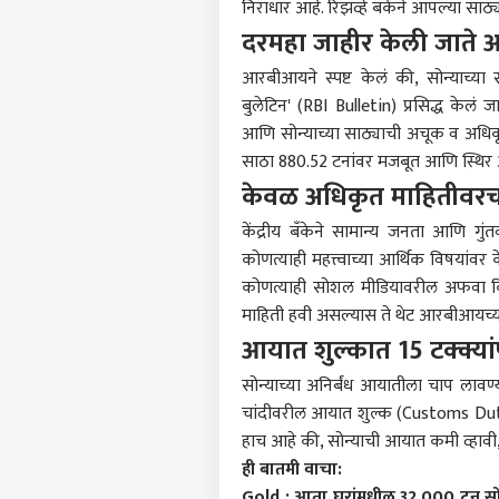
निराधार आहे. रिझर्व्ह बँकेने आपल्या साठ्
दरमहा जाहीर केली जाते 
आरबीआयने स्पष्ट केलं की, सोन्याच्या 
बुलेटिन' (RBI Bulletin) प्रसिद्ध के
आणि सोन्याच्या साठ्याची अचूक व अधिकृ
साठा 880.52 टनांवर मजबूत आणि स्थिर 
केवळ अधिकृत माहितीवरच 
केंद्रीय बँकेने सामान्य जनता आणि गु
कोणत्याही महत्त्वाच्या आर्थिक विषया
कोणत्याही सोशल मीडियावरील अफवा किंवा 
माहिती हवी असल्यास ते थेट
आरबीआय
च
आयात शुल्कात 15 टक्क्यांप
सोन्याच्या अनिर्बंध आयातीला चाप लाव
चांदीवरील आयात शुल्क (Customs Duty) 
हाच आहे की, सोन्याची आयात कमी व्हावी
ही बातमी वाचा:
Gold : आता घरांमधील 32,000 टन सोन