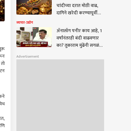
चांदीच्या दरात मोठी वाढ,
दागिने खरेदी करण्यापूर्वी
जाणून घ्या नवीन दर
व्यापार-उद्योग
ॲनालॉग पनीर काय आहे, 1
वर्षांनंतरही बंदी वाढवणार
का? तुकाराम मुंढेंनी सगळं
ुरू
सांगितलं, म्हणाले,
रून
Advertisement
आरोग्याशी तडजोड नाही
 तो
 टन
ेने
विध
ेत,
आणि