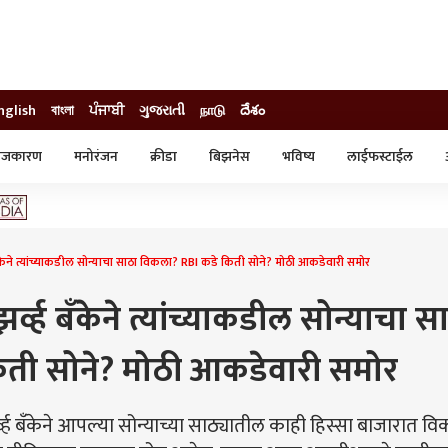
nglish
বাংলা
ਪੰਜਾਬੀ
ગુજરાતી
நாடு
దేశం
ाजकारण
मनोरंजन
क्रीडा
बिझनेस
भविष्य
लाईफस्टाईल
स्टाईल
क्राईम
व्यापार-उद्योग
ट्रेडिंग
ऑटो
केने त्यांच्याकडील सोन्याचा साठा विकला? RBI कडे किती सोने? मोठी आकडेवारी समोर
्व्ह बँकेने त्यांच्याकडील सोन्याचा स
ती सोने? मोठी आकडेवारी समोर
ह बँकेने आपल्या सोन्याच्या साठ्यातील काही हिस्सा बाजारात व