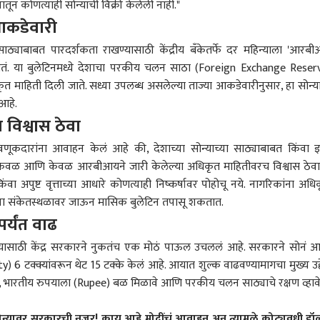
यातून कोणत्याही सोन्याची विक्री केलेली नाही."
आकडेवारी
साठ्याबाबत पारदर्शकता राखण्यासाठी केंद्रीय बँकेतर्फे दर महिन्याला 'आरब
लं जातं. या बुलेटिनमध्ये देशाचा परकीय चलन साठा (Foreign Exchange Reser
त माहिती दिली जाते. सध्या उपलब्ध असलेल्या ताज्या आकडेवारीनुसार, हा सोन्य
आहे.
विश्वास ठेवा
ंतवणूकदारांना आवाहन केलं आहे की, देशाच्या सोन्याच्या साठ्याबाबत किंवा 
ंवर केवळ आणि केवळ आरबीआयने जारी केलेल्या अधिकृत माहितीवरच विश्वास ठेवा
अपुष्ट वृत्ताच्या आधारे कोणत्याही निष्कर्षावर पोहोचू नये. नागरिकांना अधि
्या संकेतस्थळावर जाऊन मासिक बुलेटिन तपासू शकतात.
र्यंत वाढ
ण्यासाठी केंद्र सरकारने नुकतंच एक मोठं पाऊल उचललं आहे. सरकारने सोनं 
6 टक्क्यांवरून थेट 15 टक्के केलं आहे. आयात शुल्क वाढवण्यामागचा मुख्य उद्
, भारतीय रुपयाला (Rupee) बळ मिळावे आणि परकीय चलन साठ्याचे रक्षण व्हावे
्यावर सरकारची नजर! काय आहे मोदींचं आवाहन अन् त्यामुळे कोट्यवधी डॉल