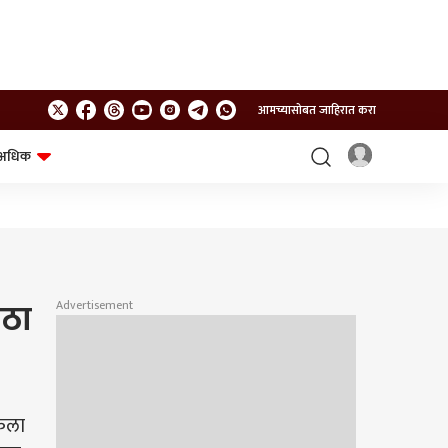
आमच्यासोबत जाहिरात करा
अधिक
शेत-शिवार
भविष्य
ाठा
Advertisement
िकला