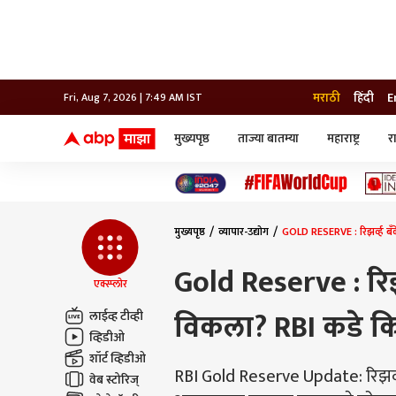
मराठी
हिंदी
E
Fri, Aug 7, 2026 | 7:49 AM IST
मुख्यपृष्ठ
ताज्या बातम्या
महाराष्ट्र
र
बातम्या
जॅाब माझा
लाईफ
भारत
महाराष्ट्र
टेक-गॅजेट
मुंबई
ऑटो
टेलिव्हिजन
विश्व
विश्व
मुख्यपृष्ठ
व्यापार-उद्योग
GOLD RESERVE : रिझर्व्ह बँ
कोल्हापूर
पुणे
Gold Reserve : रिझर
नवी मुंबई
एक्स्प्लोर
अमरावती
विकला? RBI कडे कि
अहमदनगर
लाईव्ह टीव्ही
अकोला
व्हिडीओ
शॉर्ट व्हिडीओ
RBI Gold Reserve Update: रिझर्व्
वेब स्टोरिज्