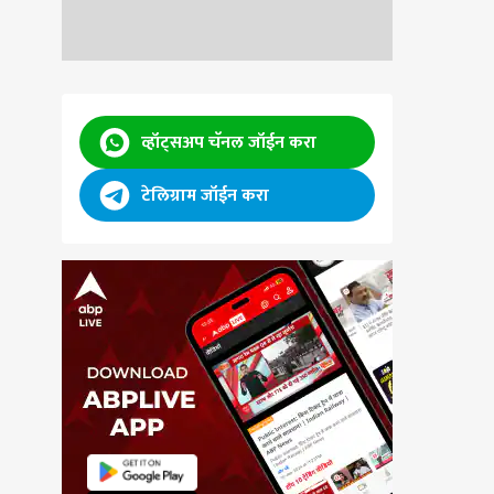
व्हॉट्सअप चॅनल जॉईन करा
टेलिग्राम जॉईन करा