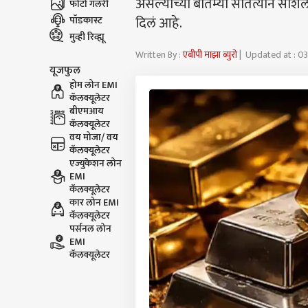
असल्याच्या बातम्या सातत्याने सो
फोटो गॅलरी
दिलं आहे.
पॉडकास्ट
मुव्ही रिव्ह्यू
Written By :
एबीपी माझा ब्युरो
| Updated at : 03
यूजफुल
होम लोन EMI
कॅलक्यूलेटर
बीएमआय
कॅलक्यूलेटर
वय मोजा/ वय
कॅलक्यूलेटर
एज्युकेशन लोन
EMI
कॅलक्यूलेटर
कार लोन EMI
कॅलक्यूलेटर
पर्सनल लोन
EMI
कॅलक्यूलेटर