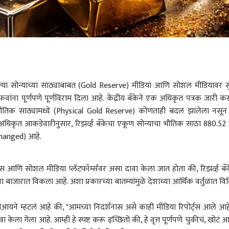
पल्या सोन्याच्या साठ्याबाबत (Gold Reserve) मीडिया आणि सोशल मीडियावर स
ंना पूर्णपणे पूर्णविराम दिला आहे. केंद्रीय बँकेने एक अधिकृत पत्रक जारी क
च्या भौतिक साठ्यामध्ये (Physical Gold Reserve) कोणताही बदल झालेला नसून
या अधिकृत आकडेवारीनुसार, रिझर्व्ह बँकेचा एकूण सोन्याचा भौतिक साठा 880.52
hanged) आहे.
ट्स आणि सोशल मीडिया प्लॅटफॉर्म्सवर असा दावा केला जात होता की, रिझर्व्ह बँक
ा बाजारात विकला आहे. अशा प्रकारच्या बातम्यांमुळे देशाच्या आर्थिक वर्तुळात वि
ीआयने म्हटलं आहे की, "आमच्या निदर्शनास असे काही मीडिया रिपोर्ट्स आले आह
ावा केला गेला आहे. आम्ही हे स्पष्ट करू इच्छितो की, हे वृत्त पूर्णपणे चुकीचं, खोटं 