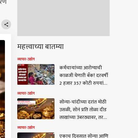
करण
महत्त्वाच्या बातम्या
व्यापार-उद्योग
कर्मचाऱ्यांच्या आरोग्याची
काळजी घेणारी बँक! दरवर्षी
2 हजार 357 कोटी रुपयांचा
खर्च, जाणून घ्या सविस्तर
व्यापार-उद्योग
माहिती
सोन्या-चांदीच्या दरांत मोठी
उसळी, सोनं प्रति तोळा दीड
लाखांच्या उंबरठ्यावर, तर
चांदीचे दर 10 हजारांनी
व्यापार-उद्योग
वाढले
एकाच दिवसात सोन्या आणि