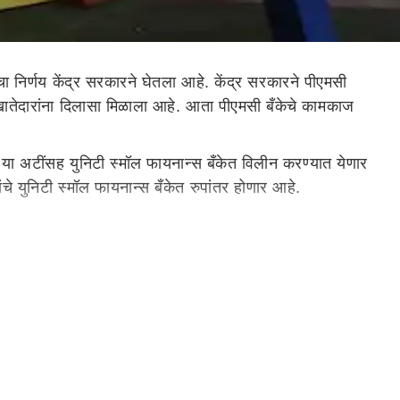
चा निर्णय केंद्र सरकारने घेतला आहे. केंद्र सरकारने पीएमसी
खो खातेदारांना दिलासा मिळाला आहे. आता पीएमसी बँकेचे कामकाज
ता या अटींसह युनिटी स्मॉल फायनान्स बँकेत विलीन करण्यात येणार
चे युनिटी स्मॉल फायनान्स बँकेत रुपांतर होणार आहे.
ल सर्व्हिसेस लिमिटेड आणि भारत पे यांच्या संयुक्त कंपनीला बँकिंग
्याची रक्कम मिळणार आहे. पीएमसी बँकेकडे 31 मार्च 2020 च्या अखेरीस