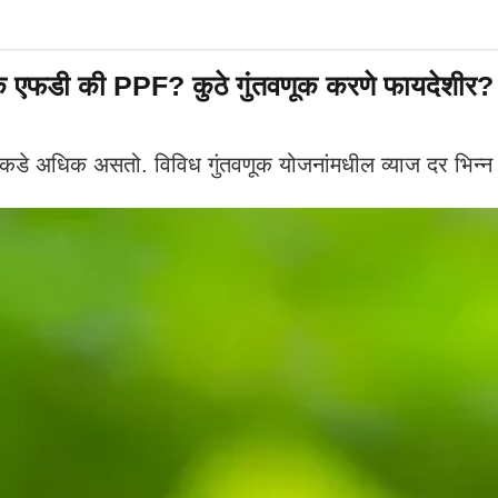
एफडी की PPF? कुठे गुंतवणूक करणे फायदेशीर? प
ांकडे अधिक असतो. विविध गुंतवणूक योजनांमधील व्याज दर भिन्