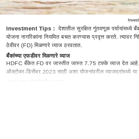
Invest
Investment Tips :
देशातील सुरक्षित गुंतवणूक पर्यायांमध
योजना नागरिकांना नियमित बचत करण्यास प्रवृत्त करते. त्यावर निश्च
ठेवीवर (FD) मिळणारे व्याज ठरवतात.
बँकांच्या एफडीवर मिळणारे व्याज
HDFC बँकेत FD वर जास्तीत जास्त 7.75 टक्के व्याज देत आहे.
ऑक्टोबर-डिसेंबर 2023 साठी अशा योजनांवरील व्याजदरांमध्ये या म
अल्प बचत योजनेवरील व्याज
बचत खाते : 4 टक्के
एक वर्ष पोस्ट ऑफिस एफडी : 6.9 टक्के
दोन वर्षाची पोस्ट ऑफिस एफडी : 7.0 टक्के
3 वर्षांची पोस्ट ऑफिस एफडी : 7 टक्के
5 वर्ष पोस्ट ऑफिस FD : 7.5 टक्के