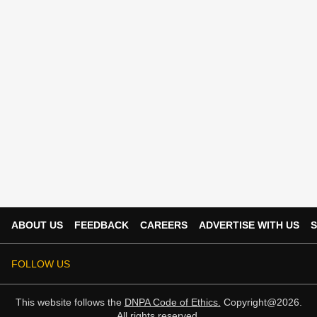
ABOUT US
FEEDBACK
CAREERS
ADVERTISE WITH US
S
FOLLOW US
This website follows the
DNPA Code of Ethics.
Copyright@2026.
All rights reserved.