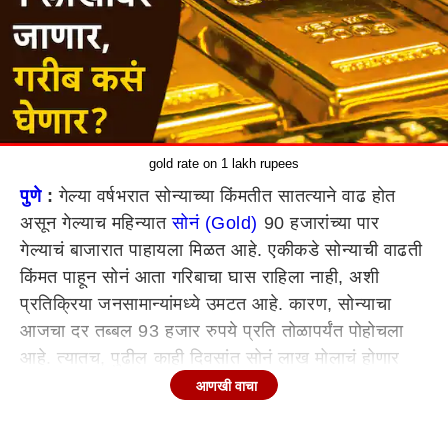
gold rate on 1 lakh rupees
पुणे
:
गेल्या वर्षभरात सोन्याच्या किंमतीत सातत्याने वाढ होत
असून गेल्याच महिन्यात
सोनं (Gold)
90 हजारांच्या पार
गेल्याचं बाजारात पाहायला मिळत आहे. एकीकडे सोन्याची वाढती
किंमत पाहून सोनं आता गरिबाचा घास राहिला नाही, अशी
प्रतिक्रिया जनसामान्यांमध्ये उमटत आहे. कारण, सोन्याचा
आजचा दर तब्बल 93 हजार रुपये प्रति तोळापर्यंत पोहोचला
आहे. त्यातच, पुढील काही दिवसांत सोनं लाख मोलाचं होणार
असल्याचे
पुण्यातील (Pune)
सोनं विक्रेत्यांकडून सांगण्यात
आणखी वाचा
येत आहे.