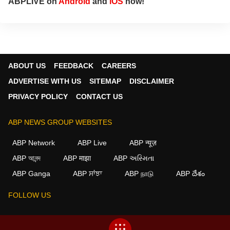
ABPLIVE on
Android
and
iOS
now!
ABOUT US
FEEDBACK
CAREERS
ADVERTISE WITH US
SITEMAP
DISCLAIMER
PRIVACY POLICY
CONTACT US
ABP NEWS GROUP WEBSITES
ABP Network
ABP Live
ABP न्यूज़
ABP আনন্দ
ABP माझा
ABP અસ્મિતા
ABP Ganga
ABP ਸਾਂਝਾ
ABP நாடு
ABP దేశం
FOLLOW US