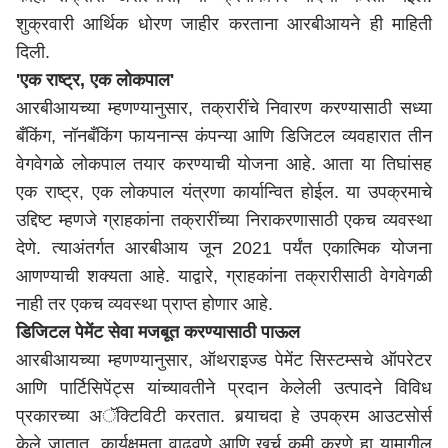
शुक्रवारी आर्थिक धोरण जाहीर करताना आरबीआयने ही माहिती
दिली.
'एक राष्ट्र, एक लोकपाल'
आरबीआयच्या म्हणण्यानुसार, तक्रारींचे निवारण करण्यासाठी सध्या
बँकिंग, नॉनबँकिंग फायनान्स कंपन्या आणि डिजिटल व्यवहारात तीन
वेगवेगळे लोकपाल तयार करण्याची योजना आहे. आता या तिघांसह
एक राष्ट्र, एक लोकपाल यंत्रणा कार्यान्वित होईल. या उपक्रमाचे
उद्दिष्ट म्हणजे ग्राहकांना तक्रारींच्या निराकरणासाठी एकच व्यवस्था
देणे. त्याअंतर्गत आरबीआय जून 2021 पर्यंत एकात्मिक योजना
आणण्याची शक्यता आहे. याद्वारे, ग्राहकांना तक्रारीसाठी वेगवेगळी
नाही तर एकच व्यवस्था प्राप्त होणार आहे.
डिजिटल पेमेंट सेवा मजबूत करण्यासाठी पाऊल
आरबीआयच्या म्हणण्यानुसार, ऑथराइज्ड पेमेंट सिस्‍टम्सचे ऑपरेटर
आणि पार्टिसिपेंट्स यांच्यावतीने प्रदान केलेली उत्पादने विविध
प्रकारच्या अॅक्टिविटी करतात. बर्‍याचदा हे उपक्रम आउटसोर्स
केले जातात. कार्यक्षमता वाढवणे आणि खर्च कमी करणे हा यामागील