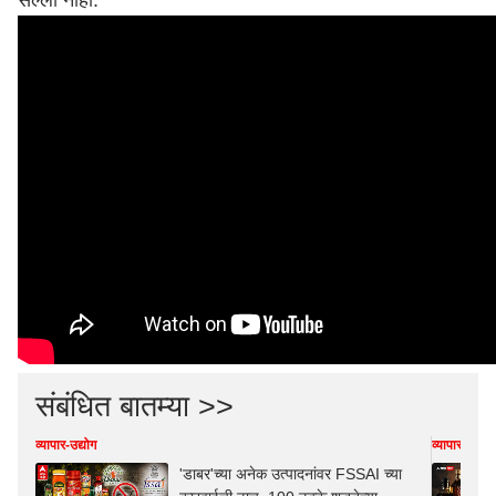
सल्ला नाही.
संबंधित बातम्या >>
व्यापार-उद्योग
व्यापार-उद्योग
'डाबर'च्या अनेक उत्पादनांवर FSSAI च्या