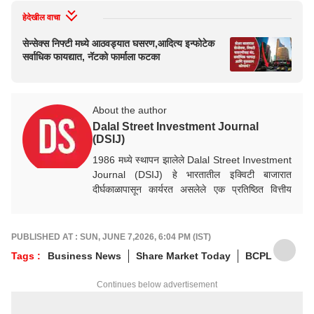
हेदेखील वाचा
सेन्सेक्स निफ्टी मध्ये आठवड्यात घसरण,आदित्य इन्फोटेक
सर्वाधिक फायद्यात, नॅटको फार्माला फटका
About the author
Dalal Street Investment Journal
(DSIJ)
1986 मध्ये स्थापन झालेले
Dalal Street Investment
Journal
(DSIJ) हे भारतातील इक्विटी बाजारात
दीर्घकाळापासून कार्यरत असलेले एक प्रतिष्ठित वित्तीय
प्रकाशन आहे. अनेक दशकांच्या बाजारातील चढ-उतार,
व्यवसाय चक्र आणि गुंतवणूक प्रवाहांचे निरीक्षण करत
DSIJ ने संशोधन आणि विश्लेषणाची मजबूत परंपरा निर्माण
PUBLISHED AT : SUN, JUNE 7,2026, 6:04 PM (IST)
केली आहे.
Tags :
Business News
Share Market Today
BCPL
DSIJ ची गुंतवणूक पद्धती मूलभूत आर्थिक ताकद
(Fundamental Strength) आणि किंमत हालचालींचे
Continues below advertisement
(Price Action) संतुलन साधण्यावर आधारित आहे. योग्य
वेळ, जोखीम व्यवस्थापन आणि भांडवल संरक्षण यांना