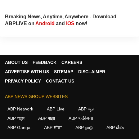
Breaking News, Anytime, Anywhere - Download
ABPLIVE on
Android
and
iOS
now!
ABOUT US
FEEDBACK
CAREERS
ADVERTISE WITH US
SITEMAP
DISCLAIMER
PRIVACY POLICY
CONTACT US
ABP NEWS GROUP WEBSITES
ABP Network
ABP Live
ABP न्यूज़
ABP আনন্দ
ABP माझा
ABP અસ્મિતા
ABP Ganga
ABP ਸਾਂਝਾ
ABP நாடு
ABP దేశం