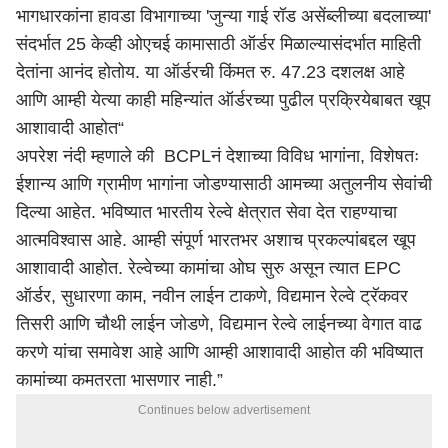
भागधारकांना हावडा विभागाच्या 'जुन्या गाई रॉड असेंब्लीच्या बदलाच्या'
संदर्भात 25 केव्ही ओएचई कामासाठी ऑर्डर मिळाल्यासंदर्भात माहिती
देतांना आनंद होतोय. या ऑर्डरची किंमत रु. 47.23 दशलक्ष आहे
आणि आम्ही येत्या काही महिन्यांत ऑर्डरच्या पुढील प्रक्रियेबाबत खूप
आशावादी आहोत“
अपरेश नंदी म्हणाले की BCPLनं देशाच्या विविध भागांना, विशेषतः
ईशान्य आणि ग्रामीण भागांना जोडण्यासाठी आमच्या अतुलनीय सेवांची
दिल्या आहेत. भविष्यात भारतीय रेल्वे क्षेत्रात सेवा देत राहण्याचा
आत्मविश्वास आहे. आम्ही संपूर्ण भारतभर अशाच प्रकल्पांबद्दल खूप
आशावादी आहोत. रेल्वेच्या कामांचा ओघ सुरु असून त्यात EPC
ऑर्डर, सुधारणा काम, नवीन लाईन टाकणे, विद्यमान रेल्वे ट्रॅकवर
तिसरी आणि चौथी लाईन जोडणे, विद्यमान रेल्वे लाईनच्या वेगात वाढ
करणे यांचा समावेश आहे आणि आम्ही आशावादी आहोत की भविष्यात
कामांच्या कमतरता भासणार नाही.”
Continues below advertisement