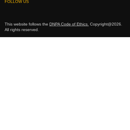
FOLLOW US
This website follows the
DNPA Code of Ethics.
Copyright@2026.
All rights reserved.