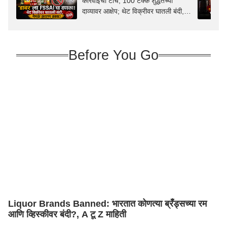
कारवाईची टाच, 100 टक्के शुद्धतेच्या
दाव्यावर आक्षेप; थेट विक्रीवर घातली बंदी,
नेमकं कारण काय?
Before You Go
Liquor Brands Banned: भारतात कोणत्या ब्रँड्सच्या रम
आणि व्हिस्कीवर बंदी?, A टू Z माहिती