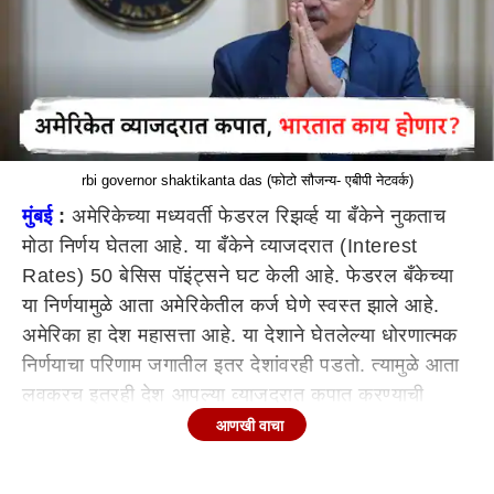
rbi governor shaktikanta das (फोटो सौजन्य- एबीपी नेटवर्क)
मुंबई
:
अमेरिकेच्या मध्यवर्ती फेडरल रिझर्व्ह या बँकेने नुकताच
मोठा निर्णय घेतला आहे. या बँकेने व्याजदरात (Interest
Rates) 50 बेसिस पॉइंट्सने घट केली आहे. फेडरल बँकेच्या
या निर्णयामुळे आता अमेरिकेतील कर्ज घेणे स्वस्त झाले आहे.
अमेरिका हा देश महासत्ता आहे. या देशाने घेतलेल्या धोरणात्मक
निर्णयाचा परिणाम जगातील इतर देशांवरही पडतो. त्यामुळे आता
लवकरच इतरही देश आपल्या व्याजदरात कपात करण्याची
शक्यता व्यक्त केली जात आहे. भारतातही यासंबंधीचा निर्णय
आणखी वाचा
होणार का? असा प्रश्न आता विचारला जात आहे. त्यामुळे
अमेरिकेच्या या निर्णयानंतर आता भारतीय रिझर्व्ह बँकेनेही