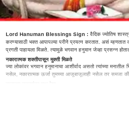
Lord Hanuman Blessings Sign :
वैदिक ज्योतिष शास्
करण्यासाठी भक्त आपापल्या परीने प्रयत्न करतात. असं म्हणतात की,
प्रगती पाहायला मिळते. त्यामुळे भगवान हनुमान जेव्हा प्रसन्न हो
नकारात्मक शक्तीपासून मुक्ती मिळते
ज्या लोकांवर भगवान हनुमानाचा आशीर्वाद असतो त्यांच्या मनातील 
नसेल, नकारात्मक ऊर्जा तुमच्या आजूबाजूलाही नसेल तर समजा की 
हाताच्या तळव्यांवर शुभ रेषा
जर तुमच्या हाताच्या तळव्यावर शुभ रेषा स्पष्ट दिसत असतील तर 
आणि सर्व अडचणींपासून मुक्ती मिळत असेल तर तुमच्यावर हनुमाना
संकटांपासून मुक्ती मिळते
जर तुम्ही प्रयत्न न करता तुमच्या समस्या दूर होत असतील किंव
हनुमानाशी संबंधित स्वप्न