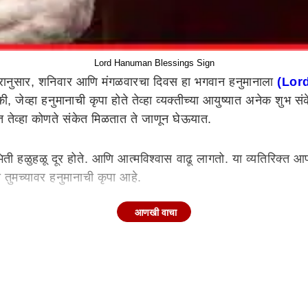
Lord Hanuman Blessings Sign
त्रानुसार, शनिवार आणि मंगळवारचा दिवस हा भगवान हनुमानाला
(Lor
 जेव्हा हनुमानाची कृपा होते तेव्हा व्यक्तीच्या आयुष्यात अनेक शुभ
तात तेव्हा कोणते संकेत मिळतात ते जाणून घेऊयात.
भिती हळुहळू दूर होते. आणि आत्मविश्वास वाढू लागतो. या व्यतिरिक्त 
तुमच्यावर हनुमानाची कृपा आहे.
आणखी वाचा
समजून जा की हनुमानाची तुमच्यावर कृपा आहे. हा एक प्रकारचा संकेत
चा आशीर्वाद आहे.
ा अनेक दिवसांपासून रखडलेले कार्य अगदी सुरळीतपणे पार पडत असेल 