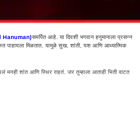
d Hanuman)
समर्पित आहे. या दिवशी भगवान हनुमानाला प्रसन्न
 संकेत पाहायला मिळतात. यामुळे सुख, शांती, यश आणि आध्यात्मिक
आपलं मनही शांत आणि स्थिर राहतं. जर तुम्हाला आताही भिती वाटत
 आहे. या व्यक्तीरिक्त शनीचा प्रभाव जर हळूहळू कमी होत असेल
तर हनुमान तुमच्यावर प्रसन्न झाला आहे.