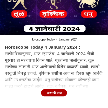
Horoscope Today 4 January 2024
Horoscope Today 4 January 2024 :
राशीभविष्यानुसार, आज म्हणजेच, 4 जानेवारी 2024 रोजी
गुरुवार हा महत्त्वाचा दिवस आहे. ग्रहांच्या चालीनुसार, तूळ
राशीच्या लोकांनी आज आरोग्याची विशेष काळजी घ्यावी, त्यांची
प्रकृती बिघडू शकते. वृश्चिक राशीचा आजचा दिवस खूप आनंदी
आणि भरभराटीचा जाईल. धनु राशीच्या लोकांना कोणतेही काम
घाईत करणे टाळावे लागेल. तूळ, वृश्चिक, धनु राशीच्या
लोकांसाठी गुरुवार कसा राहील? जाणून घ्या.
आणखी वाचा
तूळ (Libra Horoscope Tula Rashi Today)
जर तुम्ही नवीन नोकरीसाठी प्रयत्न करत असाल किंवा एखादी