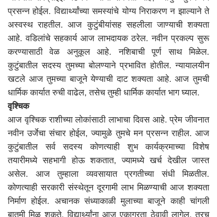
प्रसन्न होईल. विद्यार्थ्यांच्या समस्यांचे योग्य निराकरण न झाल्याने ते
अस्वस्थ राहतील. आज कुटुंबीयांसह सहलीला जाण्याची शक्यता
आहे. वडिलांचे सहकार्य आज लाभदायक ठरेल. नवीन प्रकल्प सुरू
करण्यासाठी वेळ अनुकूल आहे. नशिबाची पूर्ण साथ मिळेल.
कुटुंबातील सदस्य तुमच्या बोलण्याने प्रभावित होतील. न्यायालयीन
खटले आज तुमच्या बाजूने येण्याची दाट शक्यता आहे. आज तुमची
धार्मिक कार्यात रुची वाढेल, तसेच तुम्ही धार्मिक कार्यात भाग घ्याल.
वृश्चिक
आज वृश्चिक राशीच्या लोकांसाठी लाभाचा दिवस आहे. प्रेम जीवनात
नवीन उर्जेचा संचार होईल, ज्यामुळे तुमचे मन प्रसन्न राहील. आज
कुटुंबातील सर्व सदस्य कोणत्याही शुभ कार्यक्रमाच्या विशेष
तयारीमध्ये सहभागी होऊ शकतात, ज्यामध्ये खर्च देखील जास्त
असेल. आज तुम्हाला व्यवसायात प्रगतीच्या संधी मिळतील.
कोणत्याही सरकारी संस्थेतून दूरगामी लाभ मिळण्याची आज शक्यता
निर्माण होईल. अचानक संध्याकाळी मुलाच्या बाजूने काही चांगली
बातमी मिळू शकते. विद्यार्थ्यांना आज एकाग्रता ठेवावी लागेल, तरच