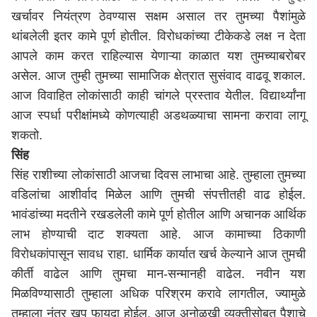
खर्चावर नियंत्रण ठेवण्यास सक्षम असाल तर तुमच्या पैशांमुळे
थांबलेली इतर कामे पूर्ण होतील. विरोधकांच्या टीकेकडे लक्ष न देता
आपले काम करत राहिल्यास येणाऱ्या काळात यश तुमच्याबरोबर
असेल. आज तुम्ही तुमच्या सामाजिक क्षेत्रात सुसंवाद वाढवू शकाल.
आज विवाहित लोकांसाठी काही चांगले प्रस्ताव येतील. विद्यार्थ्यांना
आज स्पर्धा परीक्षांमध्ये कोणत्याही अडथळ्याचा सामना करावा लागू
शकतो.
सिंह
सिंह राशीच्या लोकांसाठी आजचा दिवस लाभाचा आहे. तुम्हाला तुमच्या
वडिलांचा आशीर्वाद मिळेल आणि तुमची संपत्तीतही वाढ होईल.
भावंडांच्या मदतीने रखडलेली कामे पूर्ण होतील आणि अचानक आर्थिक
लाभ होण्याची दाट शक्यता आहे. आज कामाच्या ठिकाणी
विरोधकांपासून सावध राहा. धार्मिक कार्यात खर्च केल्याने आज तुमची
कीर्ती वाढेल आणि तुमचा मान-सन्मानही वाढेल. नवीन यश
मिळविण्यासाठी तुम्हाला अधिक परिश्रम करावे लागतील, ज्यामुळे
तुम्हाला नंतर खूप फायदा होईल. आज अनोळखी व्यक्तीसोबत पैशाचे