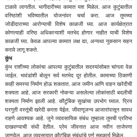
टाळावे लागतील. भागीदारीच्या कामात यश मिळेल. आज कुटुंबातील
वरिष्ठांशी भविष्यातील योजनांवर चर्चा करा. आज तुमच्या
जोडीदाराच्या आरोग्याची विशेष काळजी घ्या. आज कार्यक्षेत्रात
कोणत्याही वरिष्ठ अधिकाऱ्याशी मतभेद होणार नाहीत याची विशेष
काळजी घ्या. केवळ आपल्या कामात लक्ष द्या, अन्यथा नुकसान सहन
करावे लागू शकते.
कुंभ
कुंभ राशीच्या लोकांचा आपल्या कुटुंबातील सदस्यांसोबत चांगला वेळ
जाईल. भावंडांशी बोलून सर्व मतभेद दूर होतील. कामाच्या ठिकाणी
काही समस्या निर्माण होऊ शकतात. आज जमीन आणि वाहन खरेदीची
शक्यता आहे. आज सरकारी नोकऱ्या असलेल्या लोकांसाठी बदलीची
शक्यता निर्माण झाली आहे. कौटुंबिक सुखांचा उपभोग घ्याल. प्रिय
घरगुती वस्तूंची खरेदी करता येईल. जीवाणूजन्य आजारांपासून सावध
राहणे आवश्यक आहे. जुने व्यावसायिक संबंध तुम्हाला तुमची प्रतिभा
दाखवण्याची संधी देतील. प्रेम जीवनात आज नवीन ताजेपणा
जाणवेल. आज व्यवसायात कौटुंबिक संबंधांचे पूर्ण सहकार्य मिळेल.