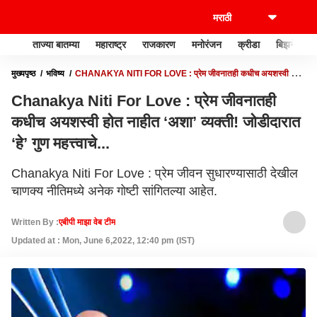
ताज्या बातम्या
महाराष्ट्र
राजकारण
मनोरंजन
क्रीडा
बिझनेस
मुख्यपृष्ठ
भविष्य
CHANAKYA NITI FOR LOVE : प्रेम जीवनातही कधीच अयशस्वी होत
नाहीत ‘अशा’ व्यक्ती! जोडीदारात ‘हे’ गुण महत्त्वाचे...
Chanakya Niti For Love : प्रेम जीवनातही
कधीच अयशस्वी होत नाहीत ‘अशा’ व्यक्ती! जोडीदारात
‘हे’ गुण महत्त्वाचे...
Chanakya Niti For Love : प्रेम जीवन सुधारण्यासाठी देखील
चाणक्य नीतिमध्ये अनेक गोष्टी सांगितल्या आहेत.
Written By :
एबीपी माझा वेब टीम
Updated at : Mon, June 6,2022, 12:40 pm (IST)