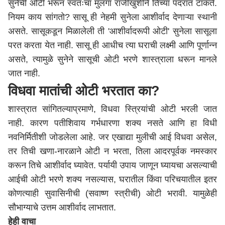
सुनेची ओटी भरून स्वतःचा मुलगा राजीखुशीने तिच्या पदरात टाकते.
नियम काय सांगतो? सासू ही नेहमी सुनेला आशीर्वाद देणाऱ्या स्थानी
असते. सासूकडून मिळालेली ती 'आशीर्वादरूपी ओटी' सुनेला सासूला
परत करता येत नाही. सासू ही आधीच त्या घराची लक्ष्मी आणि पूर्णान्न
असते, त्यामुळे सुनेने सासूची ओटी भरणे शास्त्राला धरून मानले
जात नाही.
विधवा मातांची ओटी भरतात का?
शास्त्रात सांगितल्याप्रमाणे, विधवा स्त्रियांची ओटी भरली जात
नाही. कारण पतीशिवाय गर्भधारणा शक्य नसते आणि हा विधी
नवनिर्मितीशी जोडलेला आहे. जर एखाद्या मुलीची आई विधवा असेल,
तर तिची खणा-नारळाने ओटी न भरता, तिला आदरपूर्वक नमस्कार
करून तिचे आशीर्वाद घ्यावेत. पर्यायी उपाय जाणून घ्यायचा असल्याची
आईची ओटी भरणे शक्य नसल्यास, घरातील किंवा परिचयातील इतर
कोणत्याही सुवासिनीची (सवाष्ण स्त्रीची) ओटी भरावी. यामुळेही
सौभाग्याचे उत्तम आशीर्वाद लाभतात.
हेही वाचा