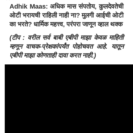
Adhik Maas: अधिक मास संपतोय, कुलदेवतेची
ओटी भरायची राहिली नाही ना? मुलगी आईची ओटी
का भरते? धार्मिक महत्त्व, परंपरा जाणून व्हाल थक्क
(टीप : वरील सर्व बाबी एबीपी माझा केवळ माहिती
म्हणून वाचक-प्रेक्षकांपर्यंत पोहोचवत आहे. यातून
एबीपी माझा कोणताही दावा करत नाही.)