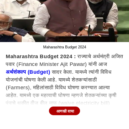
Maharashtra Budget 2024
Maharashtra Budget 2024 :
राज्याचे अर्थमंत्री अजित
पवार (Finance Minister Ajit Pawar) यांनी आज
अर्थसंकल्प (Budget)
सादर केला. यामध्ये त्यांनी विविध
योजनांची घोषणा केली आहे. यामध्ये शेतकऱ्यांसाठी
(Farmers), महिलांसाठी विविध घोषणा करण्यात आल्या
आहेत. यामध्ये एक महत्वाची घोषणा म्हणजे शेतकऱ्यांच्या कृषी
पंपाचे थकीत वीज बील माफ (waive electricity bill)
करण्याचा निर्णय सरकारनं घेतलं आहे.
आणखी वाचा
राज्यातील 44 लाखाहून अधिक कृषी पंपधारक शेतकऱ्यांना
फायदा होणार