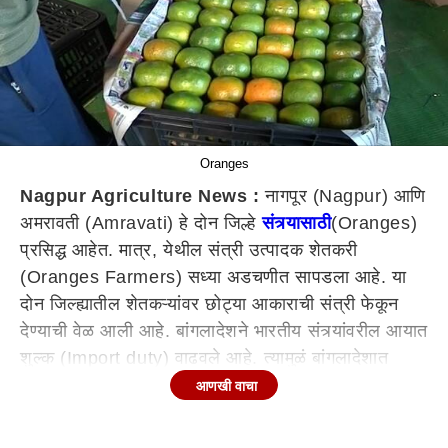
Oranges
Nagpur Agriculture News :
नागपूर (Nagpur) आणि
अमरावती (Amravati) हे दोन जिल्हे
संत्र्यासाठी
(Oranges)
प्रसिद्ध आहेत. मात्र, येथील संत्री उत्पादक शेतकरी
(Oranges Farmers) सध्या अडचणीत सापडला आहे. या
दोन जिल्ह्यातील शेतकऱ्यांवर छोट्या आकाराची संत्री फेकून
देण्याची वेळ आली आहे. बांगलादेशने भारतीय संत्र्यांवरील आयात
शुल्क (Import duty) वाढवले आहे. त्यामुळं बांगलादेशात
वैदर्भीय संत्री महाग होऊनही त्याचा पुरवठा कमालीचा घटला
आणखी वाचा
आहे. चांगल्या मात्र आकाराने छोट्या संत्र्यांना कोणीच खरेदीदार
नसल्यानं शेतकऱ्यांवर ते फेकून देण्याची वेळ आली आहे.