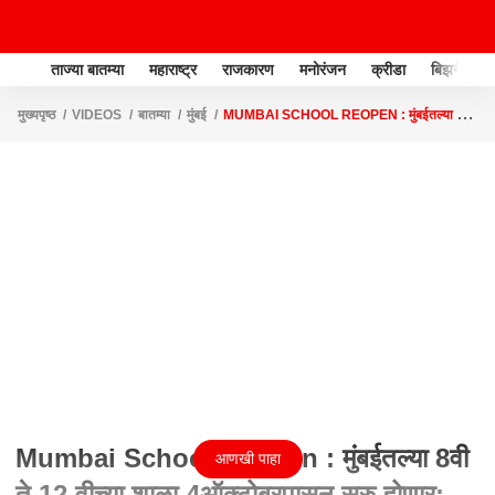
ताज्या बातम्या
महाराष्ट्र
राजकारण
मनोरंजन
क्रीडा
बिझनेस
मुख्यपृष्ठ
VIDEOS
बातम्या
मुंबई
MUMBAI SCHOOL REOPEN : मुंबईतल्या 8वी
ते 12 वीच्या शाळा 4ऑक्टोबरपासून सुरु होणार: IQBAL SINGH CHAHAL
Mumbai School Reopen : मुंबईतल्या 8वी
आणखी पाहा
ते 12 वीच्या शाळा 4ऑक्टोबरपासून सुरु होणार: