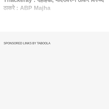
ठाकरे : ABP Majha
Written By :
एबीपी माझा वेब टीम
31 Aug 2021 08:27 PM (IST)
मुंबई :
राज्यभरात मंदिरं उघडण्यासाठी तसेच दहीहंडी साजरी करण्यासाठी
मनसे आणि भाजपकडून आंदोलनं करण्यात आली आहेत. मात्र सरकारकडून
SPONSORED LINKS BY TABOOLA
या निर्बंधात कुठलीही शिथिलता देण्यात आलेली नाही. आज राज
ठाकरेंनी सर्व
गोष्टी सुरु असताना सणांवरच बंधन का?
असा सवाल केला.
यानंतर
मुख्यमंत्री ठाकरे
यांनी कोरोनाला अटकाव घालण्यासाठी नियम
पाळावेच लागतील असं म्हटलं आहे. हे सरकार कोणत्याही सणांविरुद्ध नाही तर
कोरोनाच्या विरोधात आहे, कोराना हा काही सरकारी कार्यक्रम नाही,
कोरोनाला अटकाव घालण्यासाठी जगभरात जी शिस्त आणि नियम सांगितले
आहेत त्याचे पालन करावेच लागेल असं मुख्यमंत्री उद्धव ठाकरे यांनी आज
स्पष्ट केलं आहे. केंद्राने देखील या सणांच्या दरम्यान संसर्ग वाढण्याची भीती
व्यक्त करून राज्य सरकारला काळजी घ्यायला सांगितले आहे,असंही
मुख्यमंत्री म्हणाले.
मुख्यमंत्री म्हणाले की, दहीहंडीचा उत्साह आणि उत्सव याला काही काळासाठी