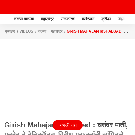
ताज्या बातम्या
महाराष्ट्र
राजकारण
मनोरंजन
क्रीडा
बिझनेस
मुख्यपृष्ठ
VIDEOS
बातम्या
महाराष्ट्र
GIRISH MAHAJAN IRSHALGAD :
घरांवर माती, मृतदेह ते हेलिकॉप्टर; गिरीश महाजनांनी सांगितले अडथळे
Girish Mahajan Irshalgad : घरांवर माती,
आणखी पाहा
मृतदेह ते हेलिकॉप्टर; गिरीश महाजनांनी सांगितले