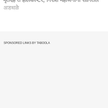
अडथळे
Written By :
abp majha web team
20 Jul 2023 12:39 PM (IST)
Girish Mahajan Irshalgad : घरांवर माती, मृतदेह ते हेलिकॉप्टर; गिरीश
महाजनांनी सांगितले अडथळे
SPONSORED LINKS BY TABOOLA
Girish Mahajan
Raigad Landslide
Tags :
Irshalwadi Landslide
Raigad Irshalgad Landslide
Khalapur Irshalgad Landslide
Khalapur Landslide
Landslide In Maharashtra
JOIN US ON
Whatsapp
Telegram