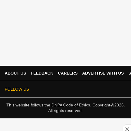
ABOUT US
FEEDBACK
CAREERS
ADVERTISE WITH US
S
FOLLOW US
This website follows the
DNPA Code of Ethics.
Copyright@2026.
All rights reserved.