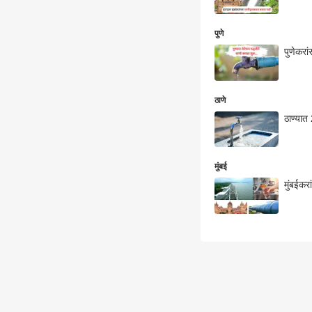
पुणे
पुणेकरा
ठाणे
ठाण्यात
मुंबई
मुंबईकर