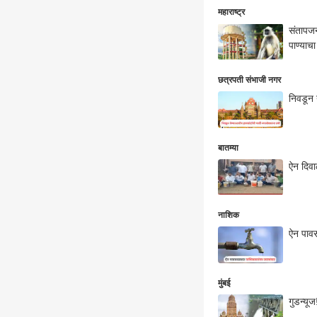
महाराष्ट्र
संतापजन
पाण्याचा
छत्रपती संभाजी नगर
निवडून 
बातम्या
ऐन दिवा
नाशिक
ऐन पावस
मुंबई
गुडन्यू