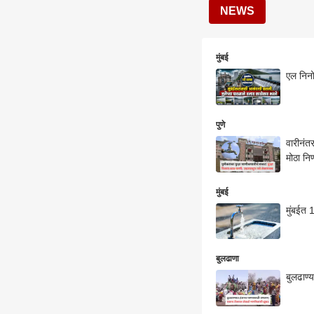
NEWS
मुंबई
एल निनो
पुणे
वारीनंत
मोठा निर
मुंबई
मुंबईत 
बुलढाणा
बुलढाण्