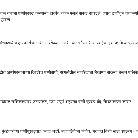
क! गावाला पाणीपुरवठा करणाऱ्या टाकीत चक्क मेलेलं माकड सापडलं; त्याच टाकीतून गावकऱ्यांना
 पुरवठा
येण्याआधीच हायकोर्टाची भावी नगरसेवकांना तंबी, थेट फौजदारी कारवाईचा इशारा; नेमकं प्र
ळीत अभ्यंगस्नानाच्या दिवशीच पाणीबाणी, सांगलीतील नागरिकांचा रिकाम्या बादल्या घेऊन पालिक
ाळ्यात नाशिककरांवर जलसंकट, उद्या संपूर्ण शहराचा पाणी पुरवठा बंद, नेमकं कारण काय?
ज! मुंबईकरांच्या पाणीपुरवठ्यात कपात नाही; महापालिकेचा निर्णय, धरणात किती साठा उपलब्ध? ज