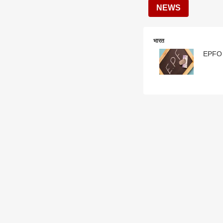
NEWS
भारत
EPFO सद