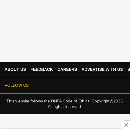
ABOUT US
FEEDBACK
CAREERS
ADVERTISE WITH US
S
FOLLOW US
This website follows the
DNPA Code of Ethics.
Copyright@2026.
All rights reserved.