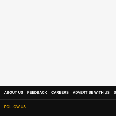
ABOUT US
FEEDBACK
CAREERS
ADVERTISE WITH US
S
FOLLOW US