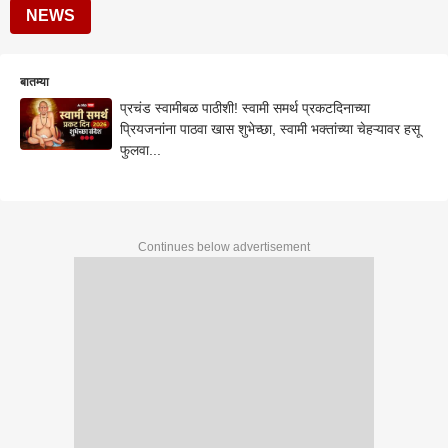
NEWS
बातम्या
प्रचंड स्वामीबळ पाठीशी! स्वामी समर्थ प्रकटदिनाच्या
प्रियजनांना पाठवा खास शुभेच्छा, स्वामी भक्तांच्या चेहऱ्यावर हसू
फुलवा...
Continues below advertisement