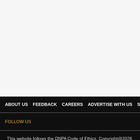
ABOUT US
FEEDBACK
CAREERS
ADVERTISE WITH US
S
FOLLOW US
This website follows the
DNPA Code of Ethics.
Copyright@2026.