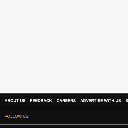
ABOUT US
FEEDBACK
CAREERS
ADVERTISE WITH US
S
FOLLOW US