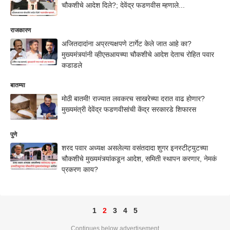
चौकशीचे आदेश दिले?; देवेंद्र फडणवीस म्हणाले...
राजकारण
अजितदादांना अप्रत्यक्षपणे टार्गेट केले जात आहे का?
मुख्यमंत्र्यांनी व्हीएसआयच्या चौकशीचे आदेश देताच रोहित पवार
कडाडले
बातम्या
मोठी बातमी! राज्यात लवकरच साखरेच्या दरात वाढ होणार?
मुख्यमंत्री देवेंद्र फडणवीसांची केंद्र सरकारडे शिफारस
पुणे
शरद पवार अध्यक्ष असलेल्या वसंतदादा शुगर इनस्टीट्युटच्या
चौकशीचे मुख्यमंत्र्यांकडून आदेश, समिती स्थापन करणार, नेमकं
प्रकरण काय?
1
2
3
4
5
Continues below advertisement