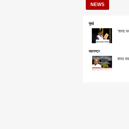
NEWS
मुंबई
'शरद पव
महाराष्ट्र
शरद पवा