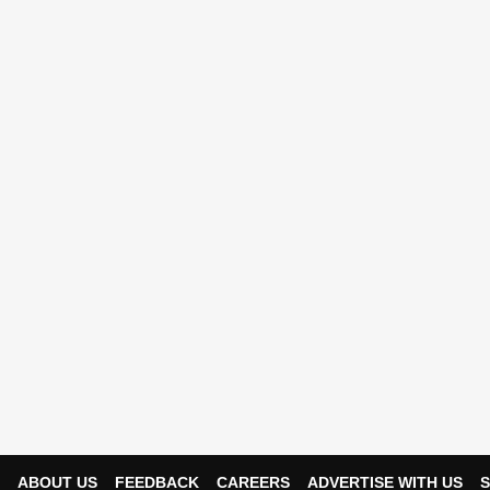
ABOUT US
FEEDBACK
CAREERS
ADVERTISE WITH US
S