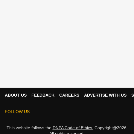
ABOUT US
FEEDBACK
CAREERS
ADVERTISE WITH US
S
FOLLOW US
This website follows the
DNPA Code of Ethics.
Copyright@2026.
All rights reserved.