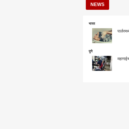
NEWS
भारत
पार्लरमध
पुणे
महागाईच