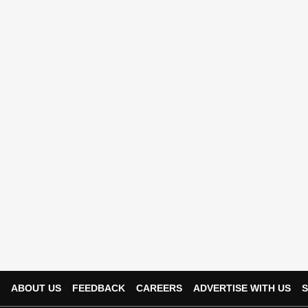
ABOUT US
FEEDBACK
CAREERS
ADVERTISE WITH US
S