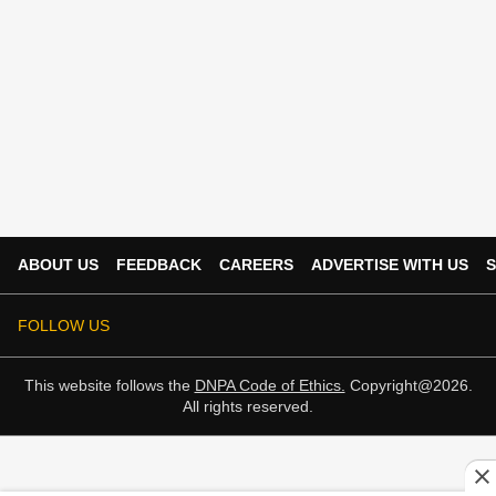
ABOUT US
FEEDBACK
CAREERS
ADVERTISE WITH US
S
FOLLOW US
This website follows the
DNPA Code of Ethics.
Copyright@2026.
All rights reserved.