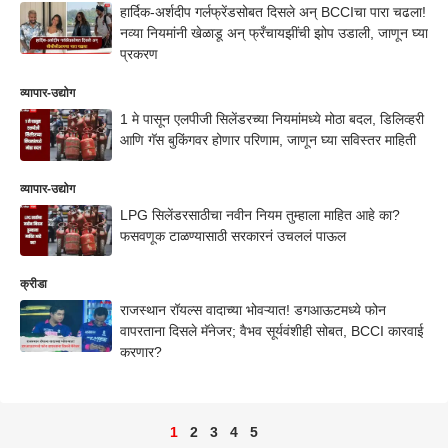
हार्दिक-अर्शदीप गर्लफ्रेंडसोबत दिसले अन् BCCIचा पारा चढला!
नव्या नियमांनी खेळाडू अन् फ्रँचायझींची झोप उडाली, जाणून घ्या
प्रकरण
व्यापार-उद्योग
1 मे पासून एलपीजी सिलेंडरच्या नियमांमध्ये मोठा बदल, डिलिव्हरी
आणि गॅस बुकिंगवर होणार परिणाम, जाणून घ्या सविस्तर माहिती
व्यापार-उद्योग
LPG सिलेंडरसाठीचा नवीन नियम तुम्हाला माहित आहे का?
फसवणूक टाळण्यासाठी सरकारनं उचललं पाऊल
क्रीडा
राजस्थान रॉयल्स वादाच्या भोवऱ्यात! डगआऊटमध्ये फोन
वापरताना दिसले मॅनेजर; वैभव सूर्यवंशीही सोबत, BCCI कारवाई
करणार?
1
2
3
4
5