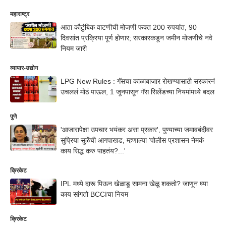
महाराष्ट्र
आता कौटुंबिक वाटणीची मोजणी फक्त 200 रुपयांत, 90
दिवसांत प्रक्रिया पूर्ण होणार; सरकारकडून जमीन मोजणीचे नवे
नियम जारी
व्यापार-उद्योग
LPG New Rules : गॅसचा काळाबाजार रोखण्यासाठी सरकारनं
उचललं मोठं पाऊल, 1 जूनपासून गॅस सिलेंडच्या नियमांमध्ये बदल
पुणे
'आजारापेक्षा उपचार भयंकर असा प्रकार', पुण्याच्या जमावबंदीवर
सुप्रिया सुळेंची आगपाखड, म्हणाल्या 'पोलीस प्रशासन नेमकं
काय सिद्ध करु पाहतंय?...'
क्रिकेट
IPL मध्ये दारू पिऊन खेळाडू सामना खेळू शकतो? जाणून घ्या
काय सांगतो BCCIचा नियम
क्रिकेट