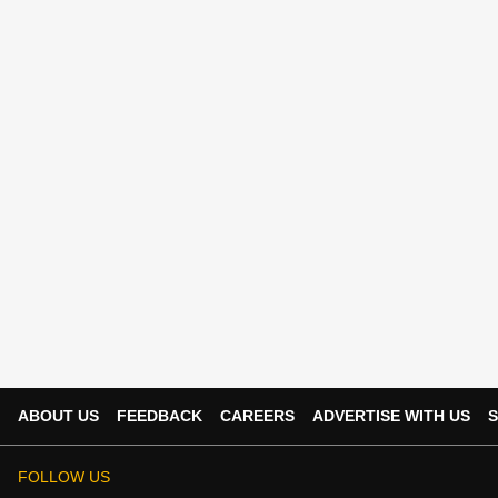
ABOUT US
FEEDBACK
CAREERS
ADVERTISE WITH US
S
FOLLOW US