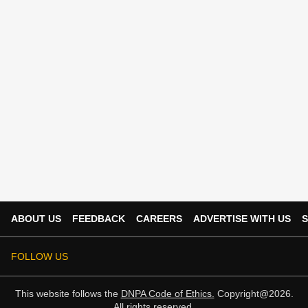
ABOUT US
FEEDBACK
CAREERS
ADVERTISE WITH US
S
FOLLOW US
This website follows the
DNPA Code of Ethics.
Copyright@2026.
All rights reserved.