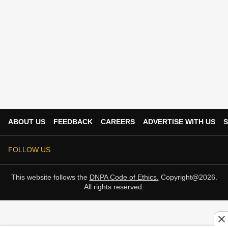
ABOUT US
FEEDBACK
CAREERS
ADVERTISE WITH US
S
FOLLOW US
This website follows the
DNPA Code of Ethics.
Copyright@2026.
All rights reserved.