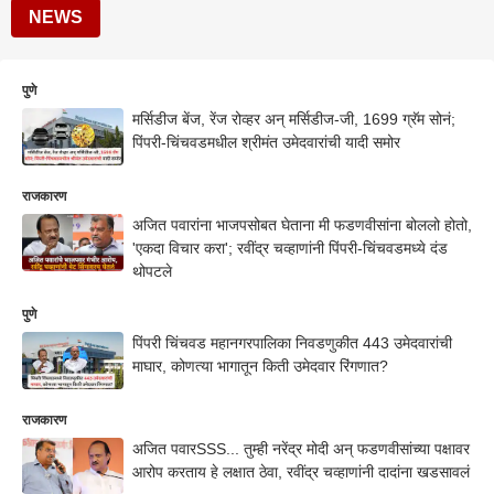
NEWS
पुणे
मर्सिडीज बेंज, रेंज रोव्हर अन् मर्सिडीज-जी, 1699 ग्रॅम सोनं;
पिंपरी-चिंचवडमधील श्रीमंत उमेदवारांची यादी समोर
राजकारण
अजित पवारांना भाजपसोबत घेताना मी फडणवीसांना बोललो होतो,
'एकदा विचार करा'; रवींद्र चव्हाणांनी पिंपरी-चिंचवडमध्ये दंड
थोपटले
पुणे
पिंपरी चिंचवड महानगरपालिका निवडणुकीत 443 उमेदवारांची
माघार, कोणत्या भागातून किती उमेदवार रिंगणात?
राजकारण
अजित पवारSSS... तुम्ही नरेंद्र मोदी अन् फडणवीसांच्या पक्षावर
आरोप करताय हे लक्षात ठेवा, रवींद्र चव्हाणांनी दादांना खडसावलं