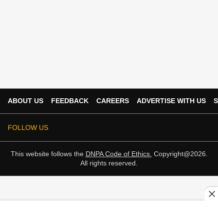
ABOUT US
FEEDBACK
CAREERS
ADVERTISE WITH US
S
FOLLOW US
This website follows the
DNPA Code of Ethics.
Copyright@2026.
All rights reserved.